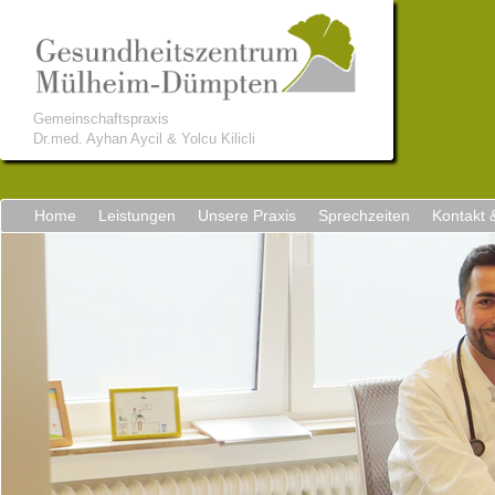
Gemeinschaftspraxis
Dr.med. Ayhan Aycil & Yolcu Kilicli
Home
Leistungen
Unsere Praxis
Sprechzeiten
Kontakt 