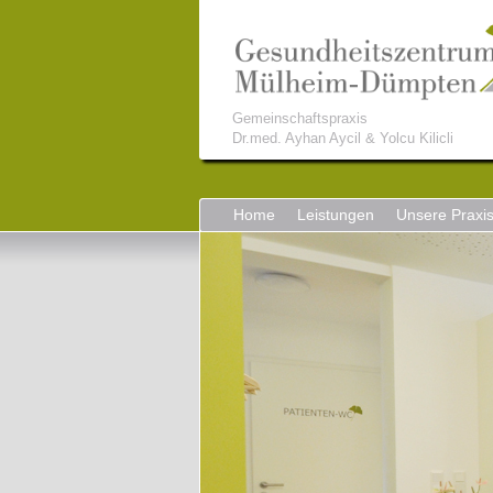
Gemeinschaftspraxis
Dr.med. Ayhan Aycil & Yolcu Kilicli
Home
Leistungen
Unsere Praxi