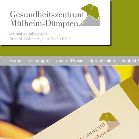
Gemeinschaftspraxis
Dr.med. Ayhan Aycil & Yolcu Kilicli
Home
Leistungen
Unsere Praxis
Sprechzeiten
Kontakt 