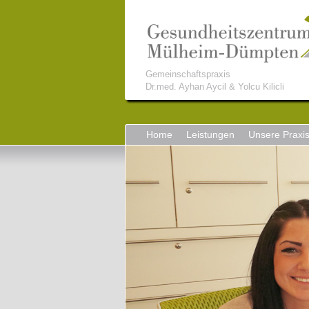
Gemeinschaftspraxis
Dr.med. Ayhan Aycil & Yolcu Kilicli
Home
Leistungen
Unsere Praxi