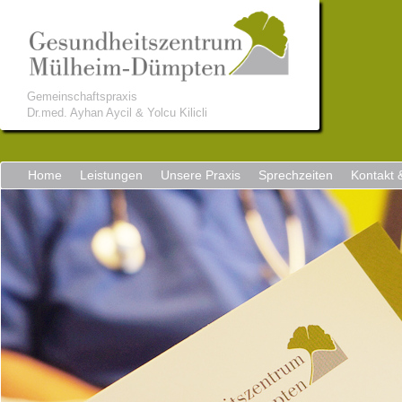
Gemeinschaftspraxis
Dr.med. Ayhan Aycil & Yolcu Kilicli
Home
Leistungen
Unsere Praxis
Sprechzeiten
Kontakt 