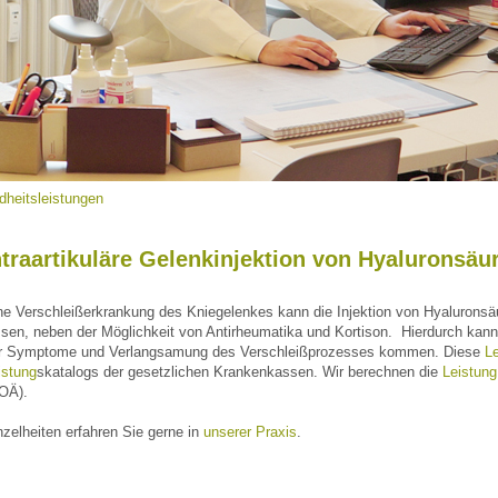
dheitsleistungen
ntraartikuläre Gelenkinjektion von Hyaluronsäu
ne Verschleißerkrankung des Kniegelenkes kann die Injektion von Hyalurons
ssen, neben der Möglichkeit von Antirheumatika und Kortison. Hierdurch kann
r Symptome und Verlangsamung des Verschleißprozesses kommen. Diese
L
istung
skatalogs der gesetzlichen Krankenkassen. Wir berechnen die
Leistung
OÄ).
nzelheiten erfahren Sie gerne in
unserer Praxis
.