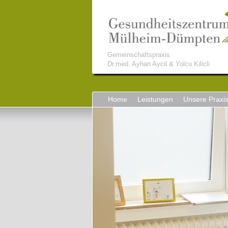
Gemeinschaftspraxis
Dr.med. Ayhan Aycil & Yolcu Kilicli
Home
Leistungen
Unsere Praxi