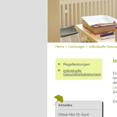
Home
>
Leistungen
>
individuelle Gesun
I
Regelleistungen
individuelle
Ei
Gesundheitsleistungen
la
de
Le
(G
Ei
Aktuelles
Urlau
b Herr Dr. Aycil