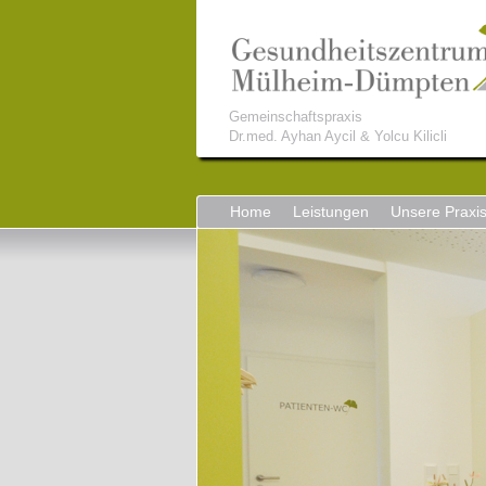
Gemeinschaftspraxis
Dr.med. Ayhan Aycil & Yolcu Kilicli
Home
Leistungen
Unsere Praxi