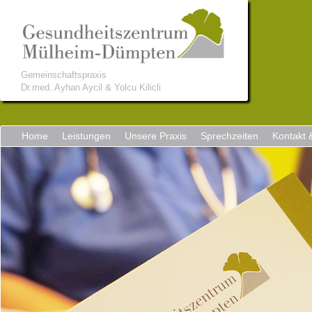
Gemeinschaftspraxis
Dr.med. Ayhan Aycil & Yolcu Kilicli
Home
Leistungen
Unsere Praxis
Sprechzeiten
Kontakt 