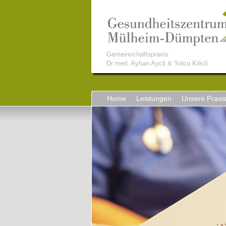
Gemeinschaftspraxis
Dr.med. Ayhan Aycil & Yolcu Kilicli
Home
Leistungen
Unsere Praxi