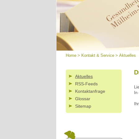
Home
>
Kontakt & Service
>
Aktuelles
D
Aktuelles
RSS-Feeds
Li
Kontaktanfrage
In 
Glossar
Ih
Sitemap