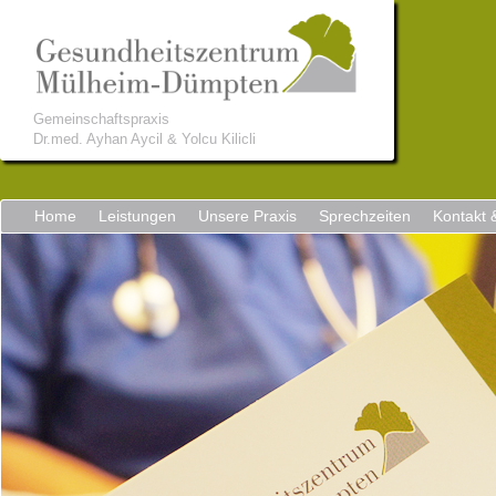
Gemeinschaftspraxis
Dr.med. Ayhan Aycil & Yolcu Kilicli
Home
Leistungen
Unsere Praxis
Sprechzeiten
Kontakt 